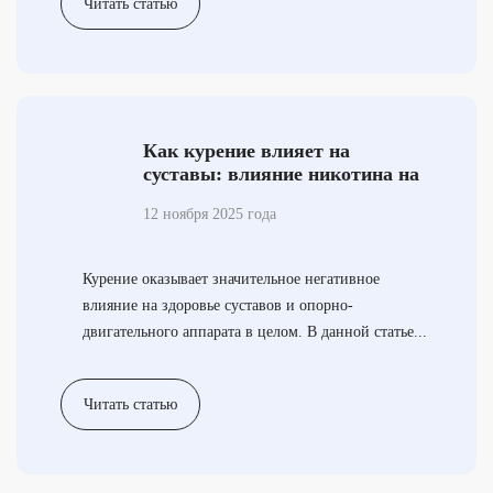
Читать статью
Как курение влияет на
суставы: влияние никотина на
кости, связки и артроз, болят
12 ноября 2025 года
ли суставы от сигарет?
Курение оказывает значительное негативное
влияние на здоровье суставов и опорно-
двигательного аппарата в целом. В данной статье...
Читать статью