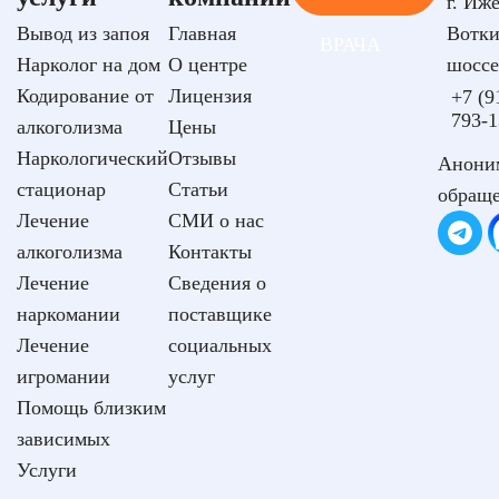
г. Иже
Вывод из запоя
Главная
Вотки
ВРАЧА
Нарколог на дом
О центре
шоссе
Кодирование от
Лицензия
+7 (9
793-1
алкоголизма
Цены
Наркологический
Отзывы
Анони
стационар
Статьи
обращ
Лечение
СМИ о нас
алкоголизма
Контакты
Лечение
Сведения о
наркомании
поставщике
Лечение
социальных
игромании
услуг
Помощь близким
зависимых
Услуги